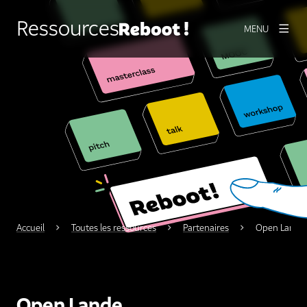
Ressources
MENU
Accueil
Toutes les ressources
Partenaires
Open Lande
Open Lande